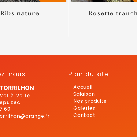
Ribs nature
Rosette tranc
ez-nous
Plan du site
Accueil
 TORRILHON
Salaison
Vol à Voile
Nos produits
spuzac
Galeries
57 60
Contact
torrilhon@orange.fr