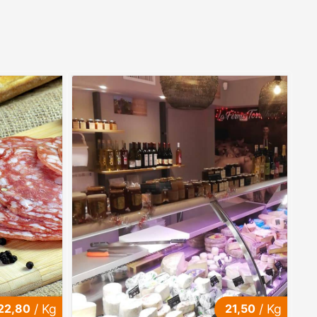
22,80
/ Kg
21,50
/ Kg