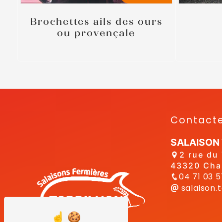
Brochettes ails des ours
ou provençale
Contact
SALAISON
2 rue du 
43320 Cha
04 71 03 
salaison.