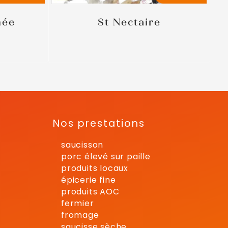
hée
St Nectaire
Nos prestations
saucisson
porc élevé sur paille
produits locaux
épicerie fine
produits AOC
fermier
fromage
saucisse sèche