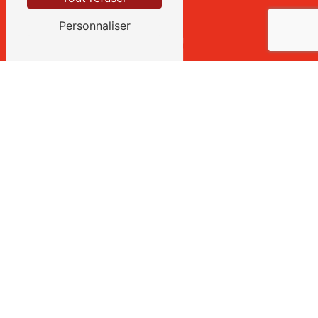
Personnaliser
E-mail
salaison.torrilhon@orange.fr
CONTACTEZ-NOUS