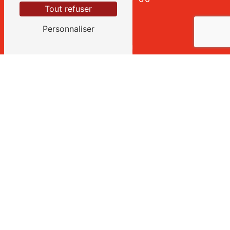
Tout refuser
Personnaliser
E-mail
salaison.torrilhon@orange.fr
CONTACTEZ-NOUS